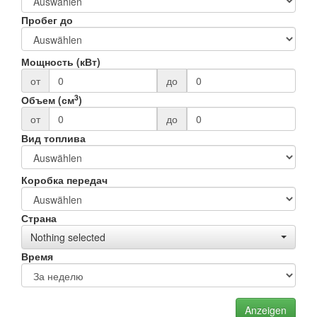
Пробег до
Мощность (кВт)
от
до
3
Объем (см
)
от
до
Вид топлива
Коробка передач
Страна
Nothing selected
Время
Anzeigen