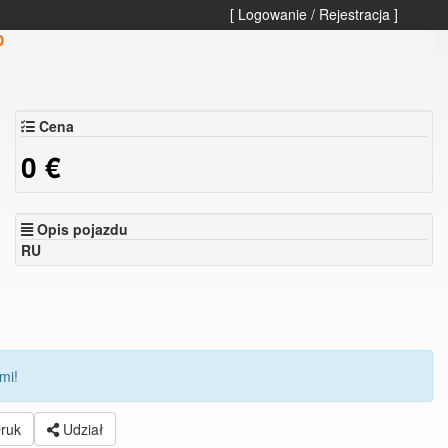
[ Logowanie / Rejestracja ]
D
Cena
0
€
Opis pojazdu
RU
mi!
ruk
Udział