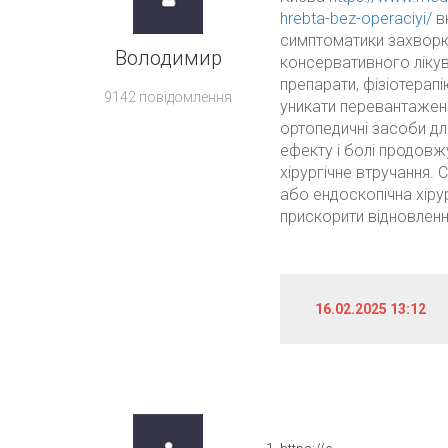
hrebta-bez-operaciyi/
вк
симптоматики захвор
Володимир
консервативного лікув
препарати, фізіотерапі
9142 повідомлення
уникати перевантаженн
ортопедичні засоби дл
ефекту і болі продов
хірургічне втручання.
С
або ендоскопічна хірур
прискорити відновленн
16.02.2025 13:12