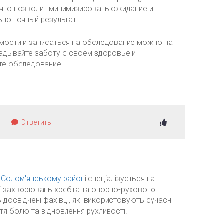
 что позволит минимизировать ожидание и
но точный результат.
мости и записаться на обследование можно на
ладывайте заботу о своём здоровье и
те обследование.
Ответить
 у Солом'янському район
і спеціалізується на
нні захворювань хребта та опорно-рухового
 досвідчені фахівці, які використовують сучасні
ття болю та відновлення рухливості.