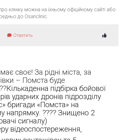
про клініку можна на їхньому офіційному сайті або
едньо до Osanclinic.
Ответить
має своє! За рідні міста, за
івки – Помста буде
??
Кількаденна підбірка бойової
рів ударних дронів підрозділу
» бригади «Помста» на
у напрямку. ???? Знищено 2
ювачі сигналу)
еру відеоспостереження,