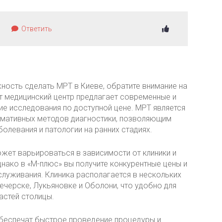
Ответить
ность сделать МРТ в Киеве, обратите внимание на
от медицинский центр предлагает современные и
ие исследования по доступной цене. МРТ является
рмативных методов диагностики, позволяющим
олевания и патологии на ранних стадиях.
жет варьироваться в зависимости от клиники и
днако в «М-плюс» вы получите конкурентные цены и
луживания. Клиника располагается в нескольких
ечерске, Лукьяновке и Оболони, что удобно для
астей столицы.
беспечат быстрое проведение процедуры и