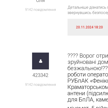
Оля
Детальніше дізнатись 
9142 повідомлення
звернувшись безпосер
20.11.2024 18:20
???? Ворог отри
зруйновані дом
безжальною!??
роботи операто
423342
РУБпАК «Фенікс
9142 повідомлення
Краматорськом
антени (підсил
для БпЛА, кам