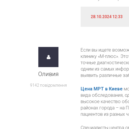
28.10.2024 12:33
Если вы ищете возмож
клинику «М-плюс». Эт
точные диагностическ
одним из самых инфо
Оливия
выявить различные заб
9142 повідомлення
Цена МРТ в Киеве
мо
вида обследования, о
высокое качество обс
районах города – на П
пациентов из разных ч
Специалисты центра о