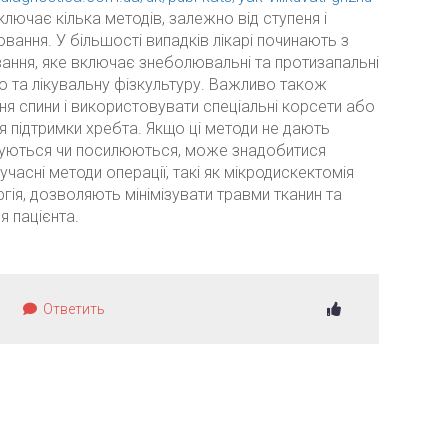
лючає кілька методів, залежно від ступеня і
ювання.
У більшості випадків лікарі починають з
ання, яке включає знеболювальні та протизапальні
ю та лікувальну фізкультуру.
Важливо також
я спини і використовувати спеціальні корсети або
я підтримки хребта. Якщо ці методи не дають
жуються чи посилюються, може знадобитися
учасні методи операції, такі як мікродискектомія
гія, дозволяють мінімізувати травми тканин та
я пацієнта.
Ответить