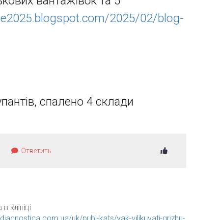
ськових вантажівок та 5
pie2025.blogspot.com/2025/02/blog-
упантів, спалено 4 склади
Ответить
в клініці
iagnostica.com.ua/uk/publ-kats/yak-vilikuvati-grizhu-