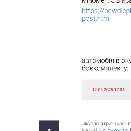
міномет, 5 вій
https://pewdie
post.html
автомобілів ок
боєкомплекту.
12.02.2025 17:36
Лікування грижі хребта 
Києва
https://www.medd