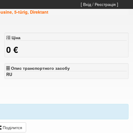
[ Вхід / Реєстрація ]
sine, 5-türig, Direktant
Ціна
0
€
Опис транспортного засобу
RU
Поділится