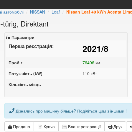
і автомобілі
NISSAN
Leaf
Nissan Leaf 40 kWh Acenta Limou
türig, Direktant
Параметри
Перша реєстрація:
2021/8
Пробіг
76406
км.
Потужність (kW)
110 кВт
Кількість місць
Дізнались про машину більше? Поділіться цим з іншими !
Продано
Купча
Бланк резервації
Друк