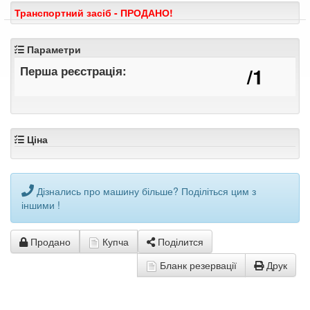
Транспортний засіб - ПРОДАНО!
Параметри
Перша реєстрація:
/1
Ціна
Дізнались про машину більше? Поділіться цим з
іншими !
Продано
Купча
Поділится
Бланк резервації
Друк