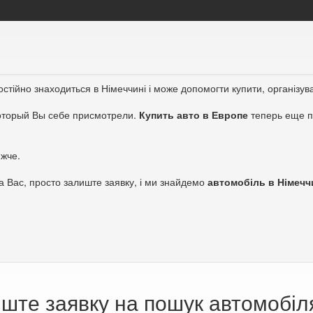
остійно знаходиться в Німеччині і може допомогти купити, організув
который Вы себе присмотрели.
Купить авто в Европе
теперь еще п
жче.
а Вас, просто залиште заявку, і ми знайдемо
автомобіль в Німечч
ште заявку на пошук автомобіл