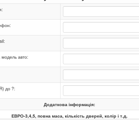
я:
ефон:
il:
 модель авто:
R) до ?:
Додаткова інформація:
ЕВРО-3,4,5, повна маса, кількість дверей, колір і т.д.