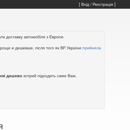
[ Вхід / Реєстрація ]
ати доставку автомобіля з Европи.
роще и дешевше, після того як ВР України
прийняла
ині дешево
котрий підходить саме Вам.
я