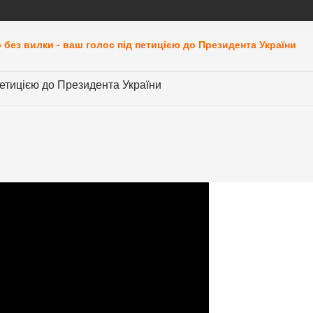
 без вилки - ваш голос під петицією до Президента України
петицією до Президента України