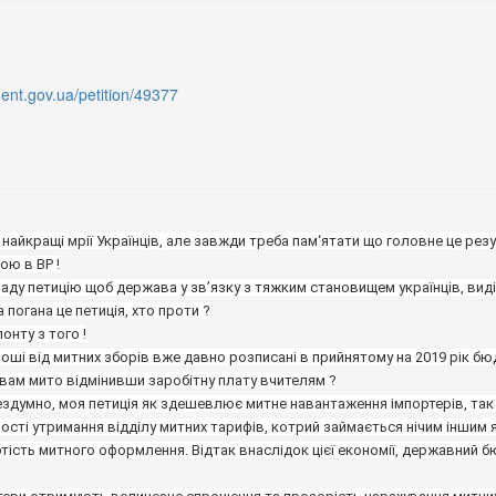
ident.gov.ua/petition/49377
айкращі мрії Українців, але завжди треба пам‘ятати що головне це резуль
ю в ВР !

а погана це петиція, хто проти ?

роші від митних зборів вже давно розписані в прийнятому на 2019 рік бю
вам мито відмінивши заробітну плату вчителям ?

ездумно, моя петиція як здешевлює митне навантаження імпортерів, так і
ості утримання відділу митних тарифів, котрий займається нічим іншим 
тість митного оформлення. Відтак внаслідок цієї економії, державний б