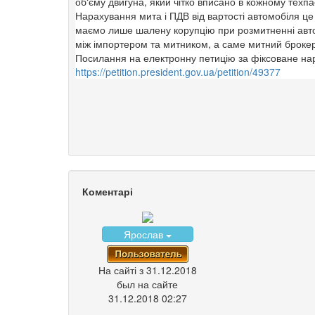
об‘єму двигуна, який чітко вписано в кожному техпа
Нарахування мита і ПДВ від вартості автомобіля це 
маємо лише шалену корупцію при розмитненні авто
між імпортером та митником, а саме митний брокер 
Посилання на електронну петицію за фіксоване нар
https://petition.president.gov.ua/petition/49377
Коментарі
Ярослав
На сайті з 31.12.2018
был на сайте
31.12.2018 02:27