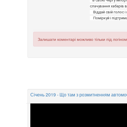
   В свою чергу імпортери отримують величезне спрощення та прозорість нарахування митних платежів і як найбільший бонус, недоцільність 
слачування хабарів 
    Віддай свій голос і прощавай корупційна «Вилка» ! 

    Поміркуй і підтр
Залишати коментарі можливо тільки під логіно
Січень 2019 - Що там з розмитненням автомоб