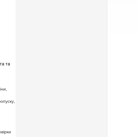
а та 
їни,
опуску,
евірки