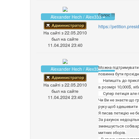
Голос !!!
Alexander Hech / Alex333
https://petition.pres
На сайті з 22.05.2010
был на сайте
11.04.2024 23:40
Можна підтримувати н
Alexander Hech / Alex333
повинна бути прохідно
     Напишіть до прикладу петицію щоб держава у зв’язку з тяжким становищем українців, виділила кожному своєму мешканцю разову допомогу 
На сайті з 22.05.2010
в розмірі 10,000$, хіб
был на сайте
     Супер петиція але понту з того !

11.04.2024 23:40
Чи Ви не знаєте що г
руку щоб здешевити 
Я писав петицію не б
За рахунок недоцільн
зменшується собівар
митних зборів.
