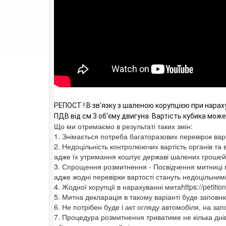
РЕПОСТ ! В зв‘язку з шаленою корупцією при нарах
ПДВ від см.3 об‘єму двигуна. Вартість кубика може
Що ми отримаємо в результаті таких змін:
1. Знімається потреба багаторазових перевірок вар
2. Недоцільність контролюючих вартість органів та 
адже їх утримання коштує державі шалених грошей
3. Спрощення розмитнення - Посвідчення митниці в
адже жодні перевірки вартості стануть недоцільним
4. Жодної корупції в нарахуванні митаhttps://petition
5. Митна декларація в такому варіанті буде запов
6. Не потрібен буде і акт огляду автомобіля, на за
7. Процедура розмитнення триватиме не кілька дні