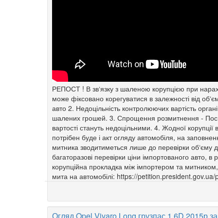
РЕПОСТ ! В зв‘язку з шаленою корупцією при нараху
може фіксовано корегуватися в залежності від об‘єм
авто 2. Недоцільність контролюючих вартість органі
шалених грошей. 3. Спрощення розмитнення - Посві
вартості стануть недоцільними. 4. Жодної корупції
потрібен буде і акт огляду автомобіля, на заповне
митника зводитиметься лише до перевірки об‘єму дв
багаторазові перевірки ціни імпортованого авто, в
корупційна прокладка між імпортером та митником,
мита на автомобілі: https://petition.president.gov.ua/
Огляд Opel Vivaro Long грузпас.1,6D 2015р.з