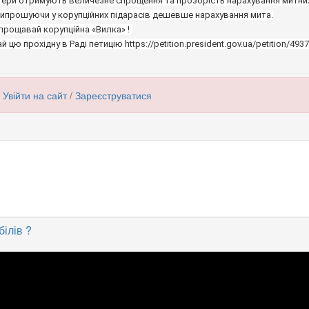
випрошуючи у корупційних підарасів дешевше нарахування мита.

имай цю прохідну в Раді петицію https://petition.president.gov.ua/petition/493
м
Увійти на сайт
/
Зареєструватися
ілів ?