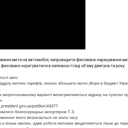
уванні мита на автомобілі, запровадити фіксоване нарахування мит
 фіксовано корегуватися в залежності від об‘єму двигуна та року. 
тості авто
відділу митних тарифів, значно збільшить митні збори в бюджет Укра
.
 запропонованому варіанті виписуватиметься відразу на пунктах пр
и.
.president.gov.ua/petition/49377
нюватися безпосередньо імпортером Т.З.
повнення якого витрачається не мало часу
в а кілька хвилин, адже робота митника зводитиметься лише до пер