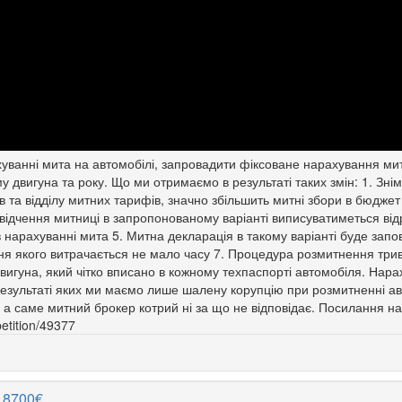
ванні мита на автомобілі, запровадити фіксоване нарахування мита
у двигуна та року. Що ми отримаємо в результаті таких змін: 1. Зні
в та відділу митних тарифів, значно збільшить митні збори в бюдже
дчення митниці в запропонованому варіанті виписуватиметься відр
 в нарахуванні мита 5. Митна декларація в такому варіанті буде за
ння якого витрачається не мало часу 7. Процедура розмитнення трива
игуна, який чітко вписано в кожному техпаспорті автомобіля. Нарах
 результаті яких ми маємо лише шалену корупцію при розмитненні а
 а саме митний брокер котрий ні за що не відповідає. Посилання н
petition/49377
а 8700€