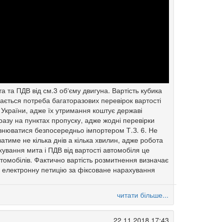
 та ПДВ від см.3 об‘єму двигуна. Вартість кубика
мається потреба багаторазових перевірок вартості
т України, адже їх утримання коштує державі
азу на пунктах пропуску, адже жодні перевірки
повнюватися безпосередньо імпортером Т.З. 6. Не
тиме не кілька днів а кілька хвилин, адже робота
ування мита і ПДВ від вартості автомобіля це
втомобілів. Фактично вартість розмитнення визначає
а електронну петицію за фіксоване нарахування
читати більше...
22.11.2018 17:43