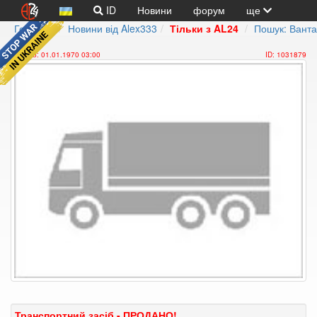
ID
Новини
форум
ще
Головна
Новини від Alex333
Тільки з AL24
Пошук: Вантаж
Додано: 01.01.1970 03:00
ID: 1031879
Транспортний засіб - ПРОДАНО!