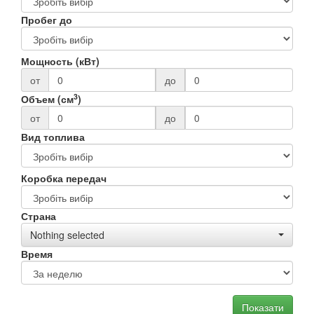
Пробег до
Мощность (кВт)
от
до
3
Объем (см
)
от
до
Вид топлива
Коробка передач
Страна
Nothing selected
Время
Показати